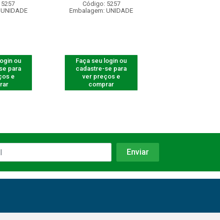
 5257
Código: 5257
Código: 52
 UNIDADE
Embalagem: UNIDADE
Embalagem: U
login ou
Faça seu login ou
Faça seu log
se para
cadastre-se para
cadastre-se 
ços e
ver preços e
ver preços
rar
comprar
comprar