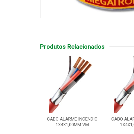
Produtos Relacionados
LARME INCENDIO
CABO ALARME INCENDIO
CABO ALA
X1,00MM VM
1X4X1,00MM VM
1X4X1