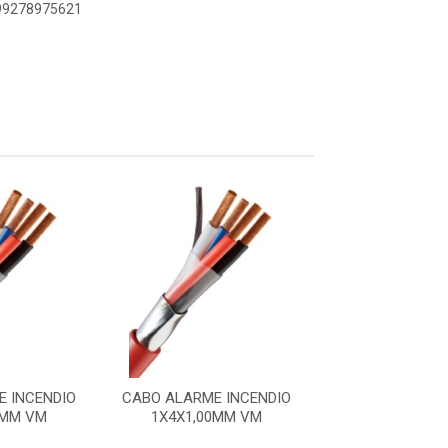
899278975621
 INCENDIO
CABO ALARME INCENDIO
CABO ALARME I
0MM VM
1X4X1,00MM VM
1X4X1,00M