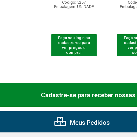
ódigo: 5257
Código: 5257
Códi
agem: UNIDADE
Embalagem: UNIDADE
Embalag
 seu login ou
Faça seu login ou
Faça se
astre-se para
cadastre-se para
cadast
er preços e
ver preços e
ver 
comprar
comprar
co
Cadastre-se para receber nossas 
Meus Pedidos