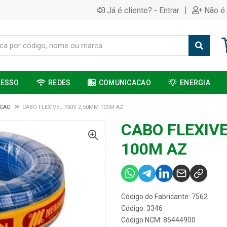
|
Já é cliente? - Entrar
Não é 
CESSO
REDES
COMUNICACAO
ENERGIA
ACAO
CABO FLEXIVEL 750V 2,50MM 100M AZ
CABO FLEXIV
100M AZ
Código do Fabricante: 7562
Código: 3346
Código NCM: 85444900