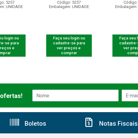
go: 5257
Código: 5257
Código:
em: UNIDADE
Embalagem: UNIDADE
Embalagem:
u login ou
Faça seu login ou
Faça seu 
re-se para
cadastre-se para
cadastre-
preços e
ver preços e
ver pre
mprar
comprar
comp
ofertas!
Boletos
Notas Fiscais