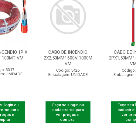
NCENDIO 1P X
CABO DE INCENDIO
CABO DE I
² 100MT VM
2X2,50MM² 600V 1000M
2PX1,50MM² 
VM
V
go: 3317
Código: 5426
Código:
em: UNIDADE
Embalagem: UNIDADE
Embalagem:
u login ou
Faça seu login ou
Faça seu 
re-se para
cadastre-se para
cadastre-
preços e
ver preços e
ver pre
mprar
comprar
comp