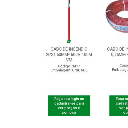
 DE INCENDIO
CABO DE INCENDIO
CABO DE I
MM² 600V 1000M
2PX1,50MM² 600V 100M
0,75MM 
VM
VM
Códi
ódigo: 5426
Código: 3417
Embalag
agem: UNIDADE
Embalagem: UNIDADE
 seu login ou
Faça seu login ou
Faça se
astre-se para
cadastre-se para
cadast
er preços e
ver preços e
ver 
comprar
comprar
co