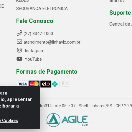
REDES
Aracruz
DE
SEGURANCA ELETRONICA
Suporte
Fale Conosco
Central de
(27) 3347-1000
atendimento@linhavix.com.br
Instagram
YouTube
Formas de Pagamento
para
io, apresentar
elhorar a
ida Alegre, 2521 - Quadra314 Lote 05 e 07 - Shell, Linhares/ES - CEP 2
e Cookies