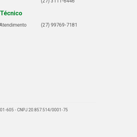
(27) 3111-6446
 Técnico
 Atendimento
(27) 99769-7181
9.901-605 - CNPJ 20.857.514/0001-75