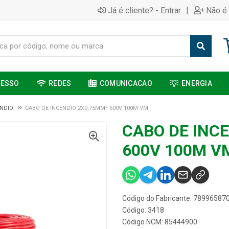
|
Já é cliente? - Entrar
Não é 
CESSO
REDES
COMUNICACAO
ENERGIA
ENDIO
CABO DE INCENDIO 2X0,75MM² 600V 100M VM
CABO DE INC
600V 100M V
Código do Fabricante: 78996587
Código: 3418
Código NCM: 85444900