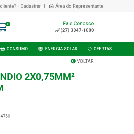
|
cliente? - Cadastrar
Área do Representante
Fale Conosco
0
(27) 3347-1000
CONSUMO
ENERGIA SOLAR
OFERTAS
VOLTAR
ENDIO 2X0,75MM²
M
04766