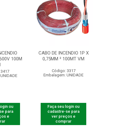
NCENDIO
CABO DE INCENDIO 1P X
CABO DE INC
600V 100M
0,75MM ² 100MT VM
2X2,50MM² 600
M
VM
Código: 3317
 3417
Código: 54
Embalagem: UNIDADE
 UNIDADE
Embalagem: U
login ou
Faça seu login ou
Faça seu log
se para
cadastre-se para
cadastre-se 
ços e
ver preços e
ver preços
rar
comprar
comprar