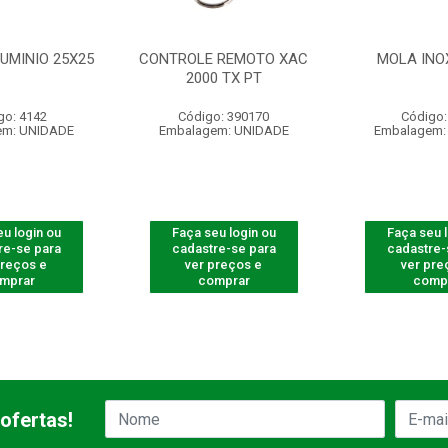
UMINIO 25X25
CONTROLE REMOTO XAC
MOLA INO
2000 TX PT
go: 4142
Código: 390170
Código:
em: UNIDADE
Embalagem: UNIDADE
Embalagem:
u login ou
Faça seu login ou
Faça seu 
re-se para
cadastre-se para
cadastre-
preços e
ver preços e
ver pre
mprar
comprar
comp
ofertas!