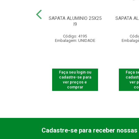
LE REMOTO XAC
SAPATA ALUMINIO 25X25
SAPATA AL
0 SMART PT
I9
digo: 540005
Código: 4195
Códi
agem: UNIDADE
Embalagem: UNIDADE
Embalag
 seu login ou
Faça seu login ou
Faça se
astre-se para
cadastre-se para
cadast
er preços e
ver preços e
ver 
comprar
comprar
co
Cadastre-se para receber nossas 