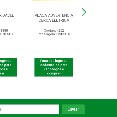
XIDAVEL
PLACA ADVERTENCIA
CONTROLE REM
CERCA ELETRICA
4000 SMAR
 3388
Código: 4202
Código: 540
 UNIDADE
Embalagem: UNIDADE
Embalagem: U
login ou
Faça seu login ou
Faça seu log
se para
cadastre-se para
cadastre-se 
ços e
ver preços e
ver preços
rar
comprar
comprar