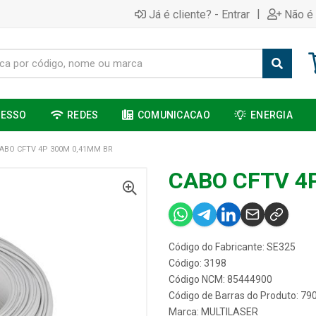
|
Já é cliente? - Entrar
Não é 
CESSO
REDES
COMUNICACAO
ENERGIA
ABO CFTV 4P 300M 0,41MM BR
CABO CFTV 4
Código do Fabricante: SE325
Código: 3198
Código NCM: 85444900
Código de Barras do Produto: 7
Marca:
MULTILASER