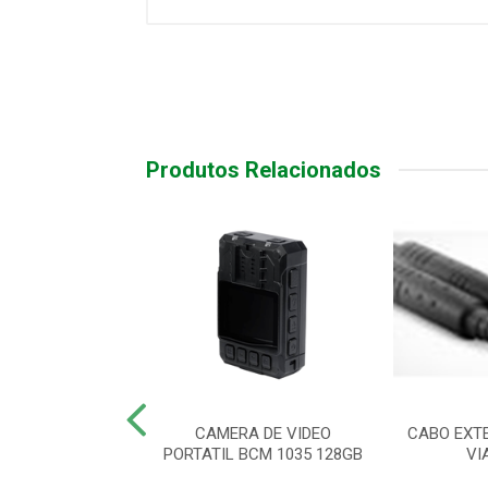
Produtos Relacionados
M 2 CANAIS DCM
CAMERA DE VIDEO
CABO EXT
002 GW IA
PORTATIL BCM 1035 128GB
VI