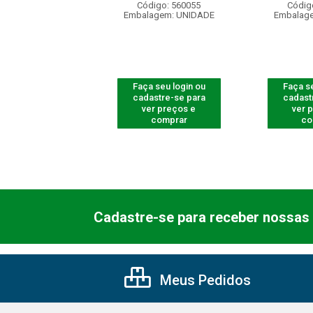
digo: 560172
Código: 560055
Códig
agem: UNIDADE
Embalagem: UNIDADE
Embalag
 seu login ou
Faça seu login ou
Faça se
astre-se para
cadastre-se para
cadast
er preços e
ver preços e
ver 
comprar
comprar
co
Cadastre-se para receber nossas 
Meus Pedidos