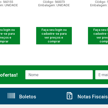
o: 560155
Código: 560073
Código: 
em: UNIDADE
Embalagem: UNIDADE
Embalagem:
u login ou
Faça seu login ou
Faça seu 
re-se para
cadastre-se para
cadastre-
preços e
ver preços e
ver pre
mprar
comprar
comp
ofertas!
Boletos
Notas Fiscais