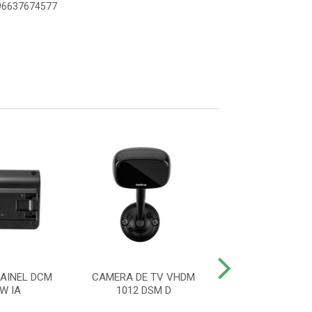
896637674577
AINEL DCM
CAMERA DE TV VHDM
DASHCAM 2 CAN
W IA
1012 DSM D
3002 GW 