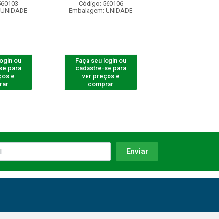
560103
Código: 560106
Código: 560
 UNIDADE
Embalagem: UNIDADE
Embalagem: U
login ou
Faça seu login ou
Faça seu log
se para
cadastre-se para
cadastre-se 
ços e
ver preços e
ver preços
rar
comprar
comprar