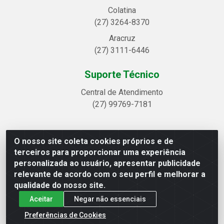
Colatina
(27) 3264-8370
Aracruz
(27) 3111-6446
Suporte Técnico
Central de Atendimento
(27) 99769-7181
O nosso site coleta cookies próprios e de
Linhavix Distribuidora LTDA - Avenida Alegre, 2521 -
terceiros para proporcionar uma experiência
Quadra314 Lote 05 e 07 - Shell, Linhares/ES - CEP
personalizada ao usuário, apresentar publicidade
29.901-605 - CNPJ 20.857.514/0001-75
relevante de acordo com o seu perfil e melhorar a
qualidade do nosso site.
Aceitar
Negar não essenciais
Preferências de Cookies