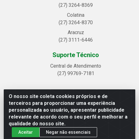
(27) 3264-8369
Colatina
(27) 3264-8370
Aracruz
(27) 3111-6446
Suporte Técnico
Central de Atendimento
(27) 99769-7181
O nosso site coleta cookies próprios e de
Linhavix Distribuidora LTDA - Avenida Alegre, 2521 -
terceiros para proporcionar uma experiência
Quadra314 Lote 05 e 07 - Shell, Linhares/ES - CEP
personalizada ao usuário, apresentar publicidade
29.901-605 - CNPJ 20.857.514/0001-75
relevante de acordo com o seu perfil e melhorar a
qualidade do nosso site.
Aceitar
Negar não essenciais