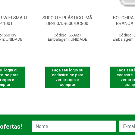
R WIFI SMART
SUPORTE PLÁSTICO IMÃ
BOTOEIRA 
P 1001
DR400/DR600/DC800
BRANCA 
o: 660139
Código: 660921
Código: 
em: UNIDADE
Embalagem: UNIDADE
Embalagem:
u login ou
Faça seu login ou
Faça seu 
re-se para
cadastre-se para
cadastre-
preços e
ver preços e
ver pre
mprar
comprar
comp
ofertas!