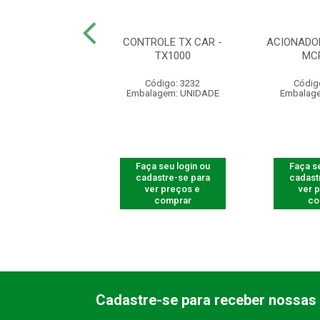
DO IMÃ 55 X 20 X
CONTROLE TX CAR -
ACIONADO
 COMPLETO
TX1000
MC
ódigo: 5395
Código: 3232
Códig
agem: UNIDADE
Embalagem: UNIDADE
Embalag
 seu login ou
Faça seu login ou
Faça se
astre-se para
cadastre-se para
cadast
er preços e
ver preços e
ver 
comprar
comprar
co
Cadastre-se para receber nossas 