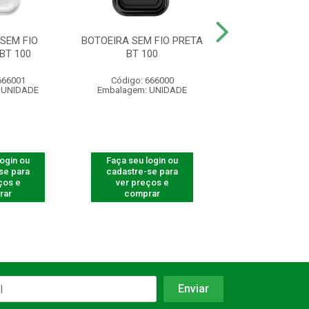
SEM FIO
BOTOEIRA SEM FIO PRETA
SUPORTE DO IMÃ 
BT 100
BT 100
7MM COMP
666001
Código: 666000
Código: 53
 UNIDADE
Embalagem: UNIDADE
Embalagem: U
login ou
Faça seu login ou
Faça seu log
se para
cadastre-se para
cadastre-se 
ços e
ver preços e
ver preços
rar
comprar
comprar