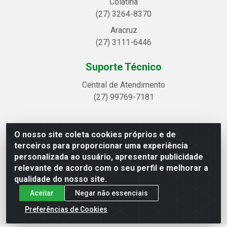
Colatina
(27) 3264-8370
Aracruz
(27) 3111-6446
Suporte Técnico
Central de Atendimento
(27) 99769-7181
O nosso site coleta cookies próprios e de
Linhavix Distribuidora LTDA - Avenida Alegre, 2521 -
terceiros para proporcionar uma experiência
Quadra314 Lote 05 e 07 - Shell, Linhares/ES - CEP
personalizada ao usuário, apresentar publicidade
29.901-605 - CNPJ 20.857.514/0001-75
relevante de acordo com o seu perfil e melhorar a
qualidade do nosso site.
Aceitar
Negar não essenciais
Preferências de Cookies