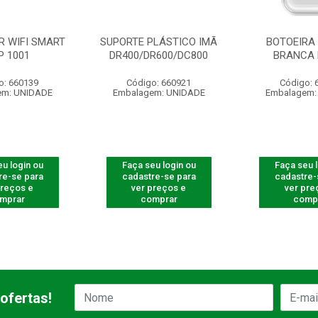
R WIFI SMART
SUPORTE PLÁSTICO IMÃ
BOTOEIRA 
P 1001
DR400/DR600/DC800
BRANCA 
o: 660139
Código: 660921
Código: 
em: UNIDADE
Embalagem: UNIDADE
Embalagem:
u login ou
Faça seu login ou
Faça seu 
re-se para
cadastre-se para
cadastre-
preços e
ver preços e
ver pre
mprar
comprar
comp
ofertas!