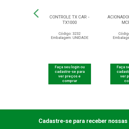
DO IMÃ 55 X 20 X
CONTROLE TX CAR -
ACIONADO
 COMPLETO
TX1000
MC
ódigo: 5395
Código: 3232
Códig
agem: UNIDADE
Embalagem: UNIDADE
Embalag
 seu login ou
Faça seu login ou
Faça se
astre-se para
cadastre-se para
cadast
er preços e
ver preços e
ver 
comprar
comprar
co
Cadastre-se para receber nossas 