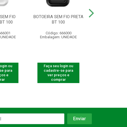
SEM FIO
BOTOEIRA SEM FIO PRETA
SUPORTE DO IMÃ 
BT 100
BT 100
7MM COMP
666001
Código: 666000
Código: 53
 UNIDADE
Embalagem: UNIDADE
Embalagem: U
login ou
Faça seu login ou
Faça seu log
se para
cadastre-se para
cadastre-se 
ços e
ver preços e
ver preços
rar
comprar
comprar