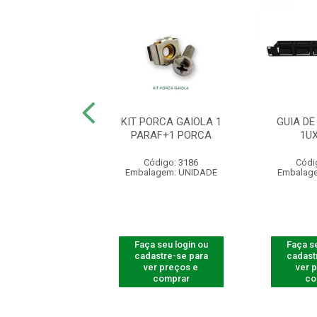
PORCA GAIOLA
KIT PORCA GAIOLA 1
GUIA DE
0 PCT C/100UN
PARAF+1 PORCA
1U
digo: 770010
Código: 3186
Códi
agem: UNIDADE
Embalagem: UNIDADE
Embalag
 seu login ou
Faça seu login ou
Faça se
astre-se para
cadastre-se para
cadast
er preços e
ver preços e
ver 
comprar
comprar
co