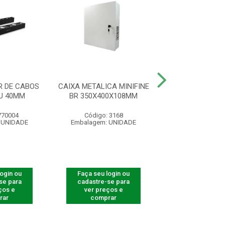
 DE CABOS
CAIXA METALICA MINIFINE
KIT PORCA G
U 40MM
BR 350X400X108MM
KPP100 PCT C
770004
Código: 3168
Código: 770
 UNIDADE
Embalagem: UNIDADE
Embalagem: U
login ou
Faça seu login ou
Faça seu log
se para
cadastre-se para
cadastre-se 
ços e
ver preços e
ver preços
rar
comprar
comprar