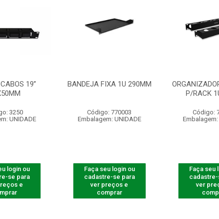
 CABOS 19”
BANDEJA FIXA 1U 290MM
ORGANIZADOR
X50MM
P/RACK 1
go: 3250
Código: 770003
Código: 
em: UNIDADE
Embalagem: UNIDADE
Embalagem:
u login ou
Faça seu login ou
Faça seu 
re-se para
cadastre-se para
cadastre-
preços e
ver preços e
ver pre
mprar
comprar
comp