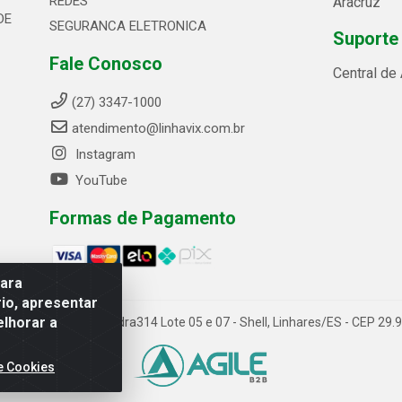
REDES
Aracruz
DE
SEGURANCA ELETRONICA
Suporte
Fale Conosco
Central de
(27) 3347-1000
atendimento@linhavix.com.br
Instagram
YouTube
Formas de Pagamento
para
io, apresentar
elhorar a
ida Alegre, 2521 - Quadra314 Lote 05 e 07 - Shell, Linhares/ES - CEP 2
e Cookies