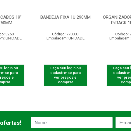
 CABOS 19”
BANDEJA FIXA 1U 290MM
ORGANIZADOR
X50MM
P/RACK 1
go: 3250
Código: 770003
Código: 
em: UNIDADE
Embalagem: UNIDADE
Embalagem:
u login ou
Faça seu login ou
Faça seu 
re-se para
cadastre-se para
cadastre-
preços e
ver preços e
ver pre
mprar
comprar
comp
ofertas!