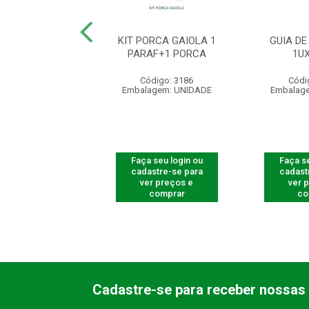
PORCA GAIOLA
KIT PORCA GAIOLA 1
GUIA DE
0 PCT C/100UN
PARAF+1 PORCA
1U
digo: 770010
Código: 3186
Códi
agem: UNIDADE
Embalagem: UNIDADE
Embalag
 seu login ou
Faça seu login ou
Faça se
astre-se para
cadastre-se para
cadast
er preços e
ver preços e
ver 
comprar
comprar
co
Cadastre-se para receber nossas 