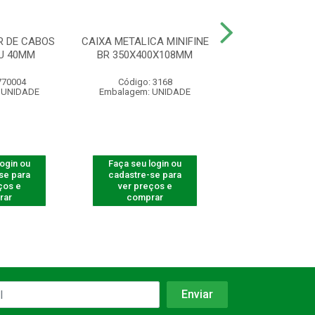
 DE CABOS
CAIXA METALICA MINIFINE
KIT PORCA G
U 40MM
BR 350X400X108MM
KPP100 PCT C
770004
Código: 3168
Código: 770
 UNIDADE
Embalagem: UNIDADE
Embalagem: U
login ou
Faça seu login ou
Faça seu log
se para
cadastre-se para
cadastre-se 
ços e
ver preços e
ver preços
rar
comprar
comprar