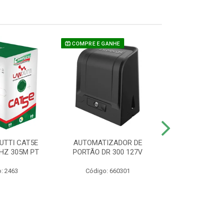
COMPRE E GANHE
UTTI CAT5E
AUTOMATIZADOR DE
CAMERA P/ S
HZ 305M PT
PORTÃO DR 300 127V
1220 BU
: 2463
Código: 660301
Código: