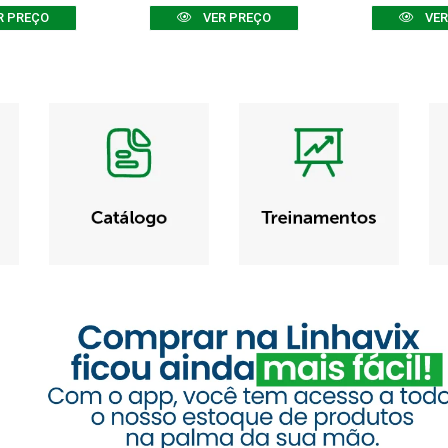
R PREÇO
VER PREÇO
VER