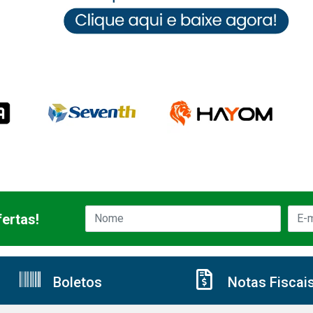
ertas!
Boletos
Notas Fiscai