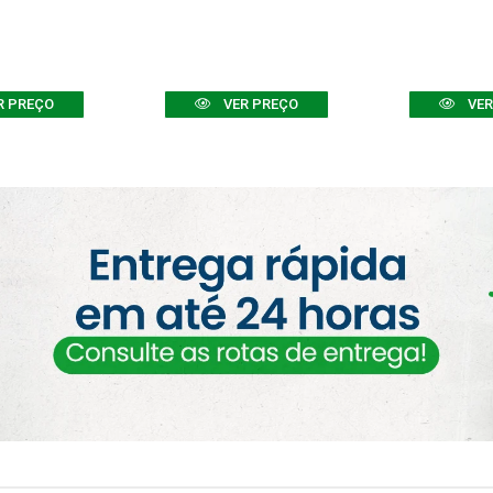
R PREÇO
VER PREÇO
VER