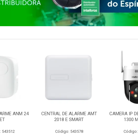
ARME ANM 24
CENTRAL DE ALARME AMT
CAMERA IP D
ET
2018 E SMART
1300 M
: 543512
Código: 543578
Código: