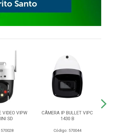
E VIDEO VIPW
CÂMERA IP BULLET VIPC
GRAVADOR 
INI SD
1430 B
MHDX 3
 570028
Código: 570044
Código: