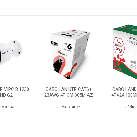
P VIPC B 1230
CABO LAN UTP CAT6+
CABO LAND
 HD G2
23AWG 4P CM 305M AZ
4PX24 100M
: 570041
Código: 4035
Código