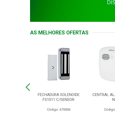
AS MELHORES OFERTAS
DOR ACESSO
FECHADURA SOLENOIDE
CENTRAL AL
 5531 MF EX
FS1011 C/SENSOR
N
: 900018
Código: 670006
Código