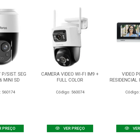
P/SIST. SEG
CAMERA VIDEO WI-FI IM9 +
VIDEO P
6 MINI SD
FULL COLOR
RESIDENCIAL 
: 560174
Código: 560074
Código:
R PREÇO
VER PREÇO
VER