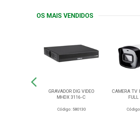
OS MAIS VENDIDOS
TTIV 600VA-
GRAVADOR DIG VIDEO
CAMERA TV I
20V
MHDX 3116-C
FULL
: 822200
Código: 580130
Código