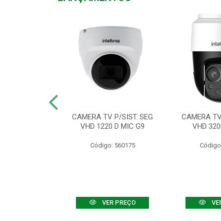
TV VHD 3520 D
CAMERA TV P/SIST. SEG
CAMERA TV 
 COLOR+
VHD 1220 D MIC G9
VHD 320
: 560108
Código: 560175
Código
R PREÇO
VER PREÇO
VE