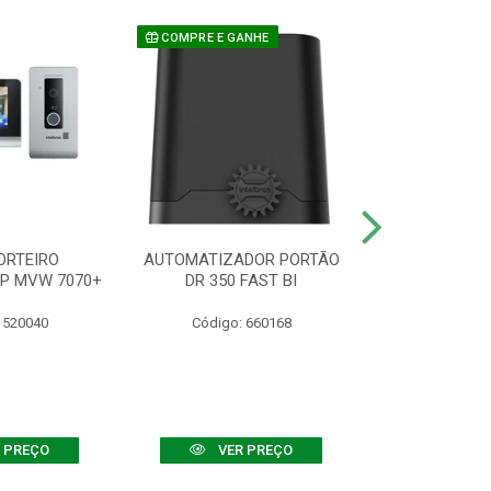
COMPRE E GANHE
ORTEIRO
AUTOMATIZADOR PORTÃO
SENSOR ATIVO
IP MVW 7070+
DR 350 FAST BI
 520040
Código: 660168
Código:
 PREÇO
VER PREÇO
VER