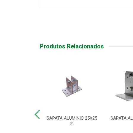
Produtos Relacionados
LE REMOTO XAC
SAPATA ALUMINIO 25X25
SAPATA AL
0 SMART PT
I9