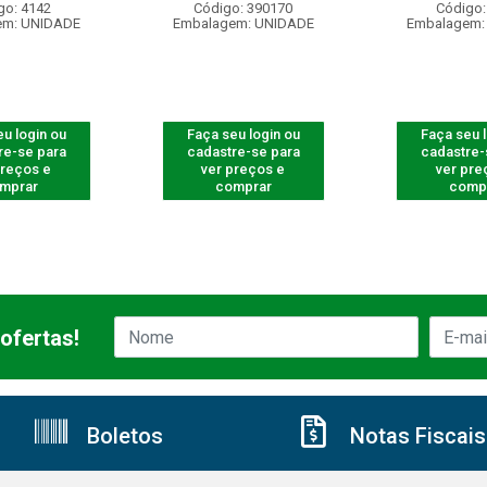
go: 4142
Código: 390170
Código:
em: UNIDADE
Embalagem: UNIDADE
Embalagem:
u login ou
Faça seu login ou
Faça seu 
re-se para
cadastre-se para
cadastre-
preços e
ver preços e
ver pre
mprar
comprar
comp
ofertas!
Boletos
Notas Fiscais