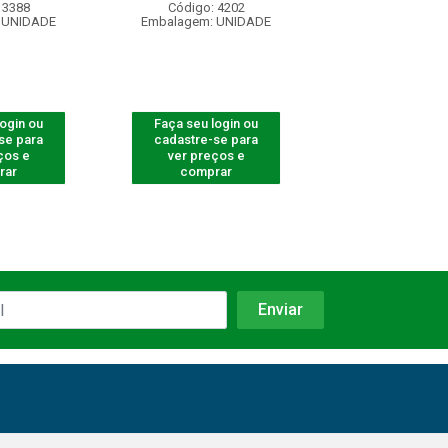
 3388
Código: 4202
Código: 540
 UNIDADE
Embalagem: UNIDADE
Embalagem: U
login ou
Faça seu login ou
Faça seu log
se para
cadastre-se para
cadastre-se 
ços e
ver preços e
ver preços
rar
comprar
comprar