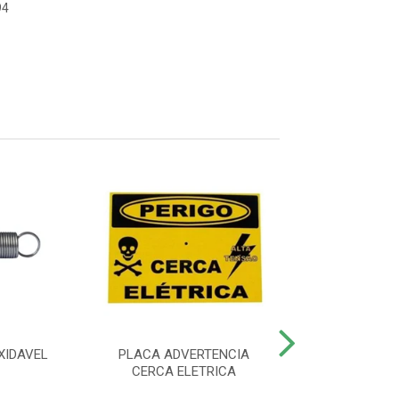
94
XIDAVEL
PLACA ADVERTENCIA
CONTROLE REM
CERCA ELETRICA
4000 SMAR