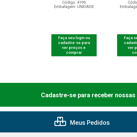
digo: 540005
Código: 4195
Códi
agem: UNIDADE
Embalagem: UNIDADE
Embalag
 seu login ou
Faça seu login ou
Faça se
astre-se para
cadastre-se para
cadast
er preços e
ver preços e
ver 
comprar
comprar
co
Cadastre-se para receber nossas 
Meus Pedidos