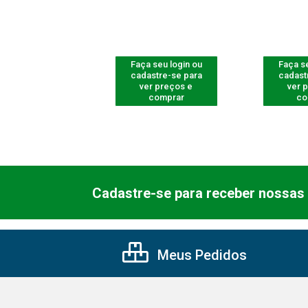
 seu login ou
Faça seu login ou
Faça se
astre-se para
cadastre-se para
cadast
er preços e
ver preços e
ver 
comprar
comprar
co
Cadastre-se para receber nossas 
Meus Pedidos