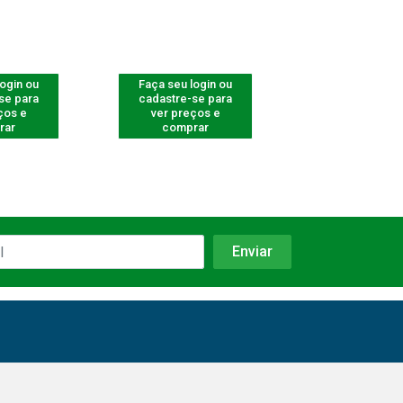
login ou
Faça seu login ou
Faça seu log
se para
cadastre-se para
cadastre-se 
ços e
ver preços e
ver preços
rar
comprar
comprar