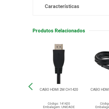
Características
Produtos Relacionados
 HDMI 2.0 4K
CABO HDMI 2M CH1420
CABO HDMI
NDADO 5 MTS
ódigo: 4189
Código: 141420
Códig
agem: UNIDADE
Embalagem: UNIDADE
Embalag