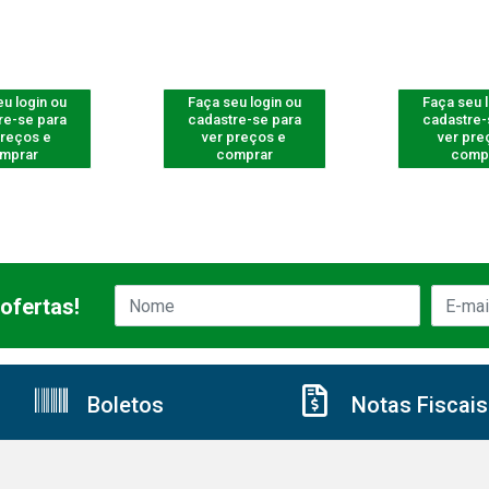
u login ou
Faça seu login ou
Faça seu 
re-se para
cadastre-se para
cadastre-
preços e
ver preços e
ver pre
mprar
comprar
comp
ofertas!
Boletos
Notas Fiscais