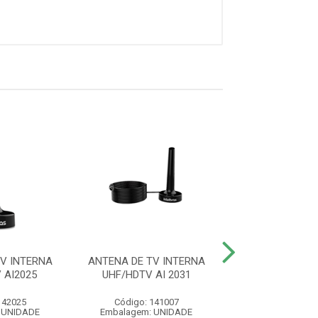
V INTERNA
ANTENA DE TV INTERNA
CABO HDMI 2
 AI2025
UHF/HDTV AI 2031
BLINDADO 5
142025
Código: 141007
Código: 41
 UNIDADE
Embalagem: UNIDADE
Embalagem: U