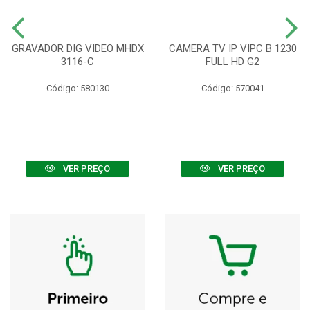
GRAVADOR DIG VIDEO MHDX
CAMERA TV IP VIPC B 1230
3116-C
FULL HD G2
Código: 580130
Código: 570041
VER PREÇO
VER PREÇO