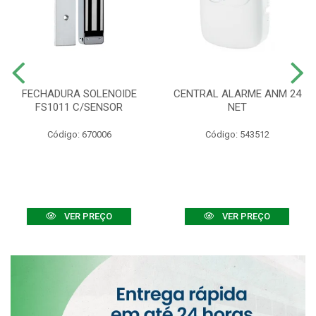
FECHADURA SOLENOIDE
CENTRAL ALARME ANM 24
FS1011 C/SENSOR
NET
Código: 670006
Código: 543512
VER PREÇO
VER PREÇO