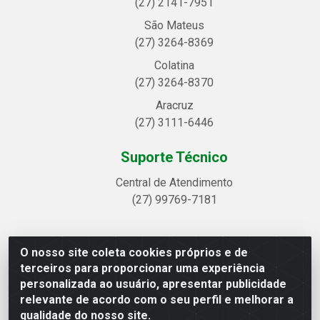
(27) 2141-7951
São Mateus
(27) 3264-8369
Colatina
(27) 3264-8370
Aracruz
(27) 3111-6446
Suporte Técnico
Central de Atendimento
(27) 99769-7181
O nosso site coleta cookies próprios e de
Linhavix Distribuidora LTDA - Avenida Alegre, 2521 -
terceiros para proporcionar uma experiência
Quadra314 Lote 05 e 07 - Shell, Linhares/ES - CEP
personalizada ao usuário, apresentar publicidade
29.901-605 - CNPJ 20.857.514/0001-75
relevante de acordo com o seu perfil e melhorar a
qualidade do nosso site.