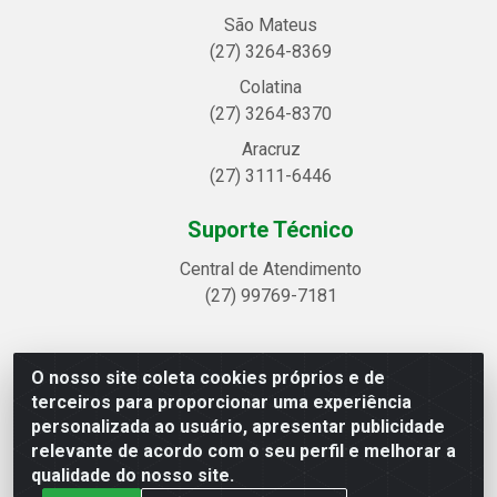
São Mateus
(27) 3264-8369
Colatina
(27) 3264-8370
Aracruz
(27) 3111-6446
Suporte Técnico
Central de Atendimento
(27) 99769-7181
O nosso site coleta cookies próprios e de
Linhavix Distribuidora LTDA - Avenida Alegre, 2521 -
terceiros para proporcionar uma experiência
Quadra314 Lote 05 e 07 - Shell, Linhares/ES - CEP
personalizada ao usuário, apresentar publicidade
29.901-605 - CNPJ 20.857.514/0001-75
relevante de acordo com o seu perfil e melhorar a
qualidade do nosso site.