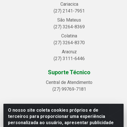
Cariacica
(27) 2141-7951
São Mateus
(27) 3264-8369
Colatina
(27) 3264-8370
Aracruz
(27) 3111-6446
Suporte Técnico
Central de Atendimento
(27) 99769-7181
O nosso site coleta cookies próprios e de
Linhavix Distribuidora LTDA - Avenida Alegre, 2521 -
terceiros para proporcionar uma experiência
Quadra314 Lote 05 e 07 - Shell, Linhares/ES - CEP
personalizada ao usuário, apresentar publicidade
29.901-605 - CNPJ 20.857.514/0001-75