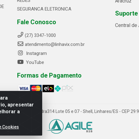
REDES
Aracruz
DE
SEGURANCA ELETRONICA
Suporte
Fale Conosco
Central de
(27) 3347-1000
atendimento@linhavix.com.br
Instagram
YouTube
Formas de Pagamento
para
io, apresentar
elhorar a
ida Alegre, 2521 - Quadra314 Lote 05 e 07 - Shell, Linhares/ES - CEP 2
e Cookies