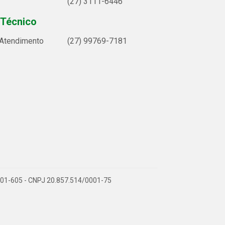
(27) 3111-6446
 Técnico
 Atendimento
(27) 99769-7181
9.901-605 - CNPJ 20.857.514/0001-75