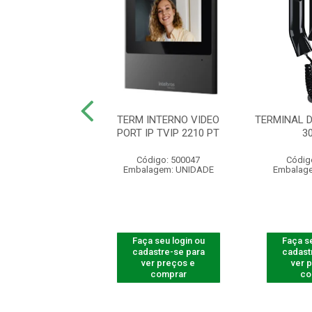
NAL DEDICADO
TERM INTERNO VIDEO
TERMINAL 
O XPE1013 PLUS
PORT IP TVIP 2210 PT
3
digo: 501013
Código: 500047
Códig
agem: UNIDADE
Embalagem: UNIDADE
Embalag
 seu login ou
Faça seu login ou
Faça se
astre-se para
cadastre-se para
cadast
er preços e
ver preços e
ver 
comprar
comprar
co