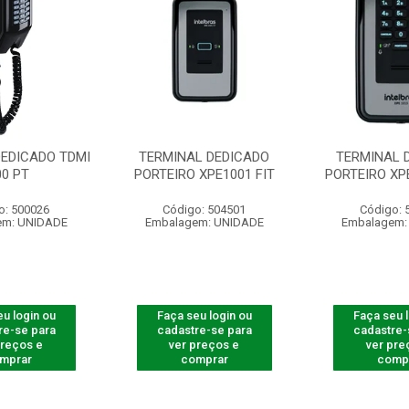
DEDICADO TDMI
TERMINAL DEDICADO
TERMINAL 
00 PT
PORTEIRO XPE1001 FIT
PORTEIRO XPE
o: 500026
Código: 504501
Código: 
em: UNIDADE
Embalagem: UNIDADE
Embalagem:
u login ou
Faça seu login ou
Faça seu 
re-se para
cadastre-se para
cadastre-
preços e
ver preços e
ver pre
mprar
comprar
comp