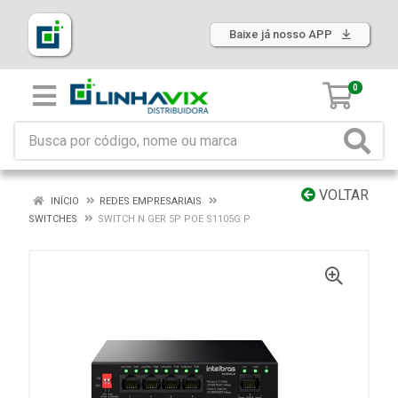
Baixe já nosso APP
0
VOLTAR
INÍCIO
REDES EMPRESARIAIS
SWITCHES
SWITCH N GER 5P POE S1105G P