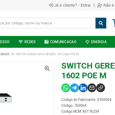
|
Já é cliente? - Entrar
Não é 
CESSO
REDES
COMUNICACAO
ENERGIA
IAVEIS
SWITCH GEREN 16PG+2PGBIC - SG 1602 POE M
SWITCH GERE
1602 POE M
Código do Fabricante: 4760064
Código: 760064
Código NCM: 85176234