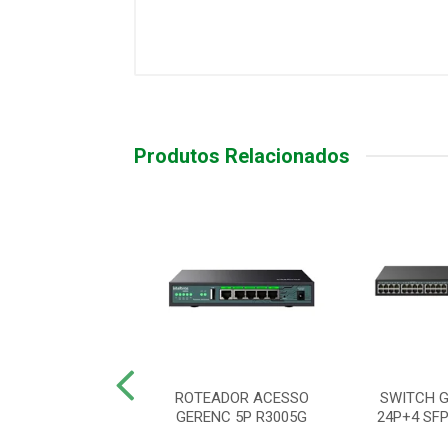
Produtos Relacionados
H GERENCIAVEL
ROTEADOR ACESSO
SWITCH 
 3170-24GP-4X
GERENC 5P R3005G
24P+4 SF