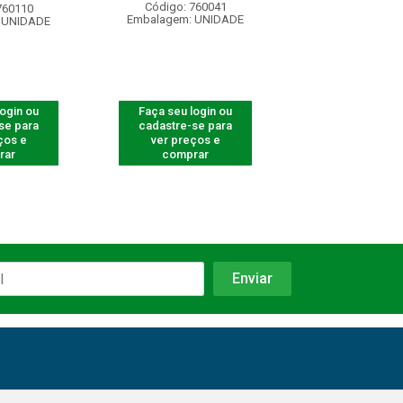
Código: 760041
Código: 950
760110
Embalagem: UNIDADE
Embalagem: U
 UNIDADE
login ou
Faça seu login ou
Faça seu log
se para
cadastre-se para
cadastre-se 
ços e
ver preços e
ver preços
rar
comprar
comprar