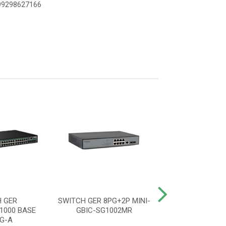
899298627166
 GER
SWITCH GER 8PG+2P MINI-
SWITCH GEREN
1000 BASE
GBIC-SG1002MR
POE SC 3170-
G-A