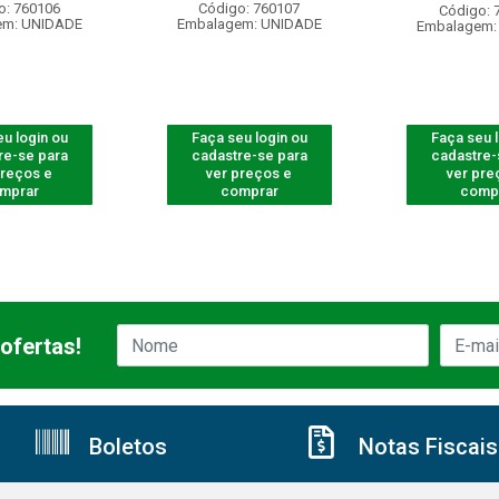
o: 760106
Código: 760107
Código: 
em: UNIDADE
Embalagem: UNIDADE
Embalagem:
u login ou
Faça seu login ou
Faça seu 
re-se para
cadastre-se para
cadastre-
preços e
ver preços e
ver pre
mprar
comprar
comp
ofertas!
Boletos
Notas Fiscais