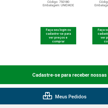
digo: 950185
Código: 750180
Códig
agem: UNIDADE
Embalagem: UNIDADE
Embalag
 seu login ou
Faça seu login ou
Faça se
astre-se para
cadastre-se para
cadast
er preços e
ver preços e
ver 
comprar
comprar
co
Cadastre-se para receber nossas 
Meus Pedidos