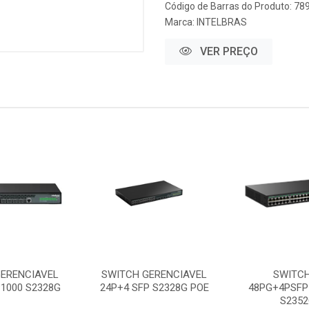
Código de Barras do Produto: 7
Marca:
INTELBRAS
VER PREÇO
GERENCIAVEL
SWITCH GERENCIAVEL
SWITCH
P1000 S2328G
24P+4 SFP S2328G POE
48PG+4PSFP
S2352