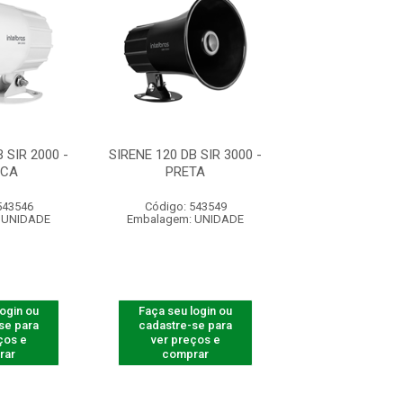
 SIR 2000 -
SIRENE 120 DB SIR 3000 -
SIRENE 105 DB S
NCA
PRETA
BRANC
543546
Código: 543549
Código: 543
 UNIDADE
Embalagem: UNIDADE
Embalagem: U
login ou
Faça seu login ou
Faça seu log
se para
cadastre-se para
cadastre-se 
ços e
ver preços e
ver preços
rar
comprar
comprar