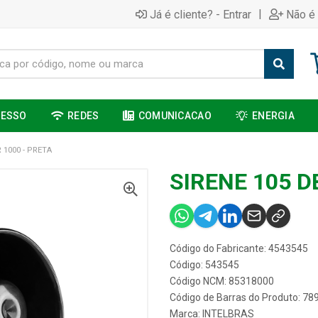
|
Já é cliente? - Entrar
Não é 
CESSO
REDES
COMUNICACAO
ENERGIA
R 1000 - PRETA
SIRENE 105 D
Código do Fabricante: 4543545
Código: 543545
Código NCM: 85318000
Código de Barras do Produto: 7
Marca:
INTELBRAS