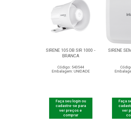
20 DB SIR 3000 -
SIRENE 105 DB SIR 1000 -
SIRENE SEM
PRETA
BRANCA
digo: 543549
Código: 543544
Códig
agem: UNIDADE
Embalagem: UNIDADE
Embalag
 seu login ou
Faça seu login ou
Faça se
astre-se para
cadastre-se para
cadast
er preços e
ver preços e
ver 
comprar
comprar
co