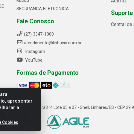
REDES
Aracruz
DE
SEGURANCA ELETRONICA
Suporte
Fale Conosco
Central de
(27) 3347-1000
atendimento@linhavix.com.br
Instagram
YouTube
Formas de Pagamento
para
io, apresentar
elhorar a
ida Alegre, 2521 - Quadra314 Lote 05 e 07 - Shell, Linhares/ES - CEP 2
e Cookies