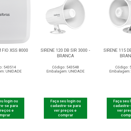
 FIO XSS 8000
SIRENE 120 DB SIR 3000 -
SIRENE 115 DB
BRANCA
BRA
o: 543514
Código: 543548
Código: 
em: UNIDADE
Embalagem: UNIDADE
Embalagem:
u login ou
Faça seu login ou
Faça seu 
re-se para
cadastre-se para
cadastre-
preços e
ver preços e
ver pre
mprar
comprar
comp