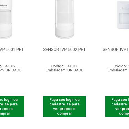
VP 5001 PET
SENSOR IVP 5002 PET
SENSOR IVP1
o: 541012
Código: 541011
Código: 
em: UNIDADE
Embalagem: UNIDADE
Embalagem:
u login ou
Faça seu login ou
Faça seu 
re-se para
cadastre-se para
cadastre-
preços e
ver preços e
ver pre
mprar
comprar
comp