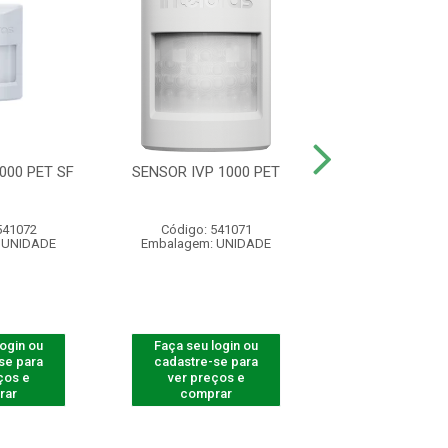
000 PET SF
SENSOR IVP 1000 PET
SENSOR PASSIV
IVP 8000 
541072
Código: 541071
Código: 541
 UNIDADE
Embalagem: UNIDADE
Embalagem: U
login ou
Faça seu login ou
Faça seu log
se para
cadastre-se para
cadastre-se 
ços e
ver preços e
ver preços
rar
comprar
comprar