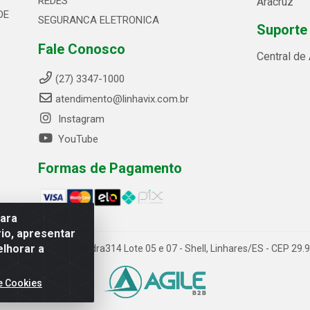
REDES
Aracruz
DE
SEGURANCA ELETRONICA
Suporte
Fale Conosco
Central de
(27) 3347-1000
atendimento@linhavix.com.br
Instagram
YouTube
Formas de Pagamento
para
io, apresentar
elhorar a
ida Alegre, 2521 - Quadra314 Lote 05 e 07 - Shell, Linhares/ES - CEP 2
e Cookies