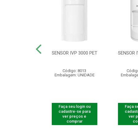
 PASSIVO S/FIO
SENSOR IVP 3000 PET
SENSOR I
VP 8000 EX
digo: 541041
Código: 8013
Códig
agem: UNIDADE
Embalagem: UNIDADE
Embalag
 seu login ou
Faça seu login ou
Faça se
astre-se para
cadastre-se para
cadast
er preços e
ver preços e
ver 
comprar
comprar
co