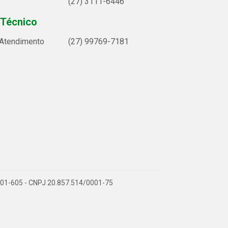
(27) 3111-6446
 Técnico
 Atendimento
(27) 99769-7181
9.901-605 - CNPJ 20.857.514/0001-75