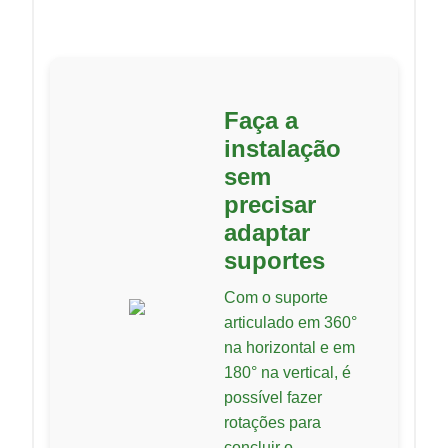
Faça a
instalação
sem
precisar
adaptar
suportes
Com o suporte
articulado em 360°
na horizontal e em
180° na vertical, é
possível fazer
rotações para
concluir o