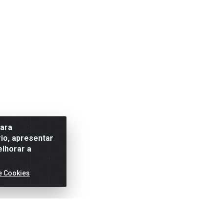
para
io, apresentar
elhorar a
e Cookies