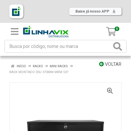
Baixe já nosso APP
0
VOLTAR
INÍCIO
RACKS
MINI RACKS
RACK MONTADO 05U 370MM MRM 537