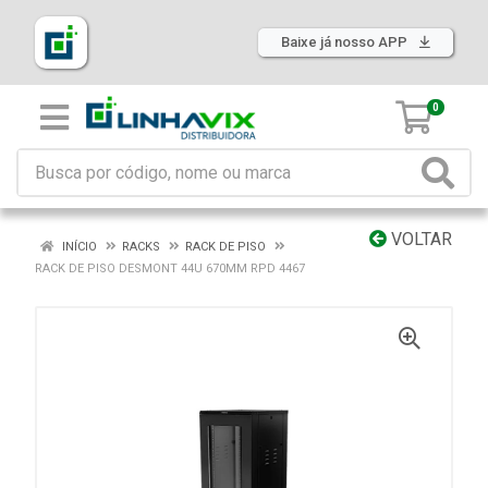
Baixe já nosso APP
0
VOLTAR
INÍCIO
RACKS
RACK DE PISO
RACK DE PISO DESMONT 44U 670MM RPD 4467