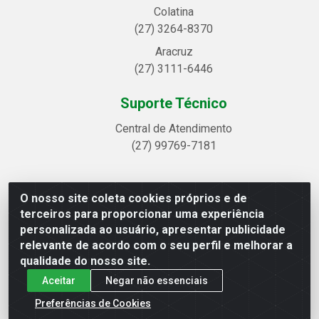
Colatina
(27) 3264-8370
Aracruz
(27) 3111-6446
Suporte Técnico
Central de Atendimento
(27) 99769-7181
O nosso site coleta cookies próprios e de
Linhavix Distribuidora LTDA - Avenida Alegre, 2521 -
terceiros para proporcionar uma experiência
Quadra314 Lote 05 e 07 - Shell, Linhares/ES - CEP
personalizada ao usuário, apresentar publicidade
29.901-605 - CNPJ 20.857.514/0001-75
relevante de acordo com o seu perfil e melhorar a
qualidade do nosso site.
Aceitar
Negar não essenciais
Preferências de Cookies