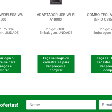
WIRELESS W6-
ADAPTADOR USB WI-FI
COMBO TECLA
1500
A1800X
S/FIO CSI
o: 750134
Código: 710035
Código: 
em: UNIDADE
Embalagem: UNIDADE
Embalagem:
u login ou
Faça seu login ou
Faça seu 
re-se para
cadastre-se para
cadastre-
preços e
ver preços e
ver pre
mprar
comprar
comp
ofertas!