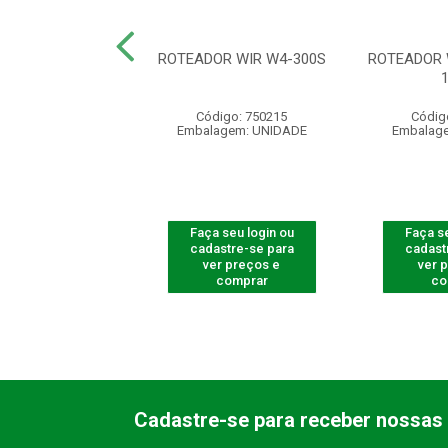
FIO MSI50 PRETO
ROTEADOR WIR W4-300S
ROTEADOR 
BLISTER
digo: 290009
Código: 750215
Códig
agem: UNIDADE
Embalagem: UNIDADE
Embalag
 seu login ou
Faça seu login ou
Faça se
astre-se para
cadastre-se para
cadast
er preços e
ver preços e
ver 
comprar
comprar
co
Cadastre-se para receber nossas 