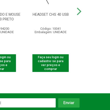
DO E MOUSE
HEADSET CHS 40 USB
MOUSE S/FIO MS
50 PRETO
BLISTE
294200
Código: 10041
Código: 290
 UNIDADE
Embalagem: UNIDADE
Embalagem: U
login ou
Faça seu login ou
Faça seu log
se para
cadastre-se para
cadastre-se 
ços e
ver preços e
ver preços
rar
comprar
comprar