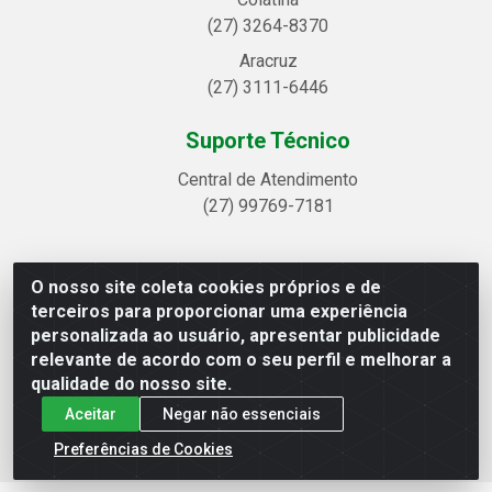
(27) 3264-8370
Aracruz
(27) 3111-6446
Suporte Técnico
Central de Atendimento
(27) 99769-7181
O nosso site coleta cookies próprios e de
Linhavix Distribuidora LTDA - Avenida Alegre, 2521 -
terceiros para proporcionar uma experiência
Quadra314 Lote 05 e 07 - Shell, Linhares/ES - CEP
personalizada ao usuário, apresentar publicidade
29.901-605 - CNPJ 20.857.514/0001-75
relevante de acordo com o seu perfil e melhorar a
qualidade do nosso site.
Aceitar
Negar não essenciais
Preferências de Cookies