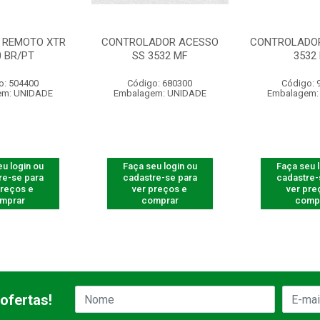
 REMOTO XTR
CONTROLADOR ACESSO
CONTROLADOR
0 BR/PT
SS 3532 MF
3532
o: 504400
Código: 680300
Código: 
em: UNIDADE
Embalagem: UNIDADE
Embalagem:
u login ou
Faça seu login ou
Faça seu 
re-se para
cadastre-se para
cadastre-
preços e
ver preços e
ver pre
mprar
comprar
comp
ofertas!