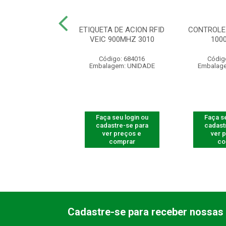
R LEITOR FACIAL
ETIQUETA DE ACION RFID
CONTROLE
5530 F-12
VEIC 900MHZ 3010
100
ódigo: 8230
Código: 684016
Códig
agem: UNIDADE
Embalagem: UNIDADE
Embalag
 seu login ou
Faça seu login ou
Faça se
astre-se para
cadastre-se para
cadast
er preços e
ver preços e
ver 
comprar
comprar
co
Cadastre-se para receber nossas 