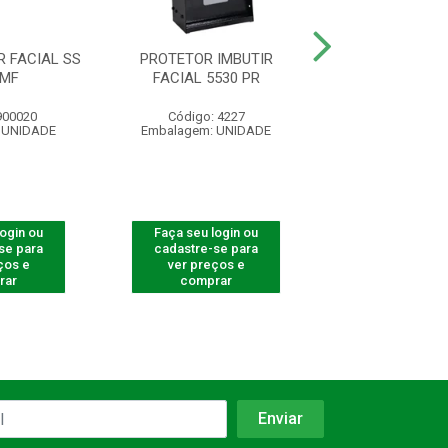
 FACIAL SS
PROTETOR IMBUTIR
PROTETOR LEITO
 MF
FACIAL 5530 PR
5530 F-1
900020
Código: 4227
Código: 82
 UNIDADE
Embalagem: UNIDADE
Embalagem: U
login ou
Faça seu login ou
Faça seu log
se para
cadastre-se para
cadastre-se 
ços e
ver preços e
ver preços
rar
comprar
comprar