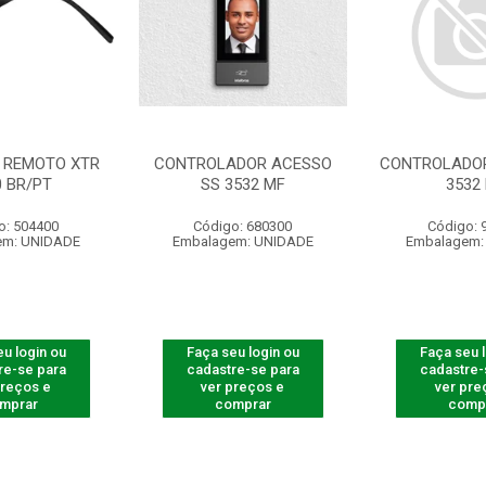
 REMOTO XTR
CONTROLADOR ACESSO
CONTROLADOR
0 BR/PT
SS 3532 MF
3532
o: 504400
Código: 680300
Código: 
em: UNIDADE
Embalagem: UNIDADE
Embalagem:
u login ou
Faça seu login ou
Faça seu 
re-se para
cadastre-se para
cadastre-
preços e
ver preços e
ver pre
mprar
comprar
comp