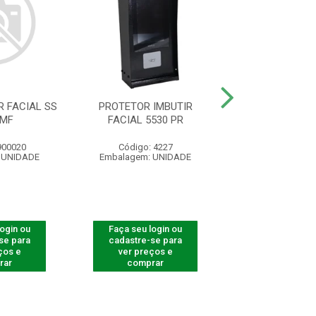
 FACIAL SS
PROTETOR IMBUTIR
PROTETOR LEITO
 MF
FACIAL 5530 PR
3532/3542 
900020
Código: 4227
Código: 82
 UNIDADE
Embalagem: UNIDADE
Embalagem: U
login ou
Faça seu login ou
Faça seu log
se para
cadastre-se para
cadastre-se 
ços e
ver preços e
ver preços
rar
comprar
comprar