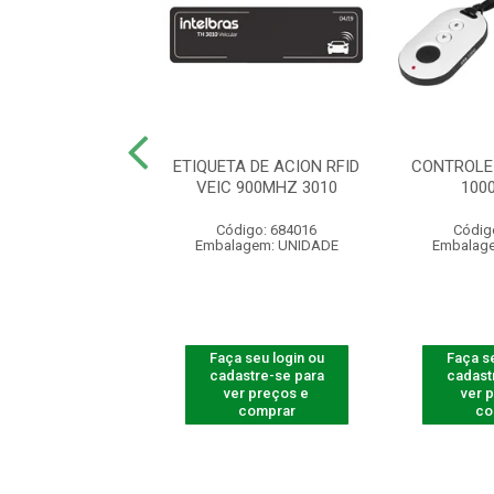
R LEITOR FACIAL
ETIQUETA DE ACION RFID
CONTROLE
32/3542 F-1
VEIC 900MHZ 3010
100
ódigo: 8231
Código: 684016
Códig
agem: UNIDADE
Embalagem: UNIDADE
Embalag
 seu login ou
Faça seu login ou
Faça se
astre-se para
cadastre-se para
cadast
er preços e
ver preços e
ver 
comprar
comprar
co