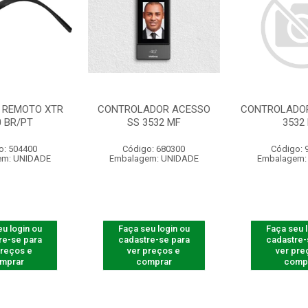
 REMOTO XTR
CONTROLADOR ACESSO
CONTROLADOR
0 BR/PT
SS 3532 MF
3532
o: 504400
Código: 680300
Código: 
em: UNIDADE
Embalagem: UNIDADE
Embalagem:
u login ou
Faça seu login ou
Faça seu 
re-se para
cadastre-se para
cadastre-
preços e
ver preços e
ver pre
mprar
comprar
comp