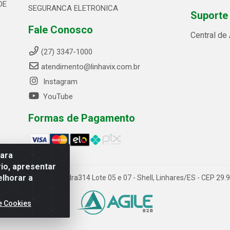
DE
SEGURANCA ELETRONICA
Suporte
Fale Conosco
Central de
(27) 3347-1000
atendimento@linhavix.com.br
Instagram
YouTube
Formas de Pagamento
para
io, apresentar
elhorar a
ida Alegre, 2521 - Quadra314 Lote 05 e 07 - Shell, Linhares/ES - CEP 2
e Cookies