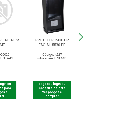
 FACIAL SS
PROTETOR IMBUTIR
PROTETOR LEITO
 MF
FACIAL 5530 PR
5530 F-1
900020
Código: 4227
Código: 82
 UNIDADE
Embalagem: UNIDADE
Embalagem: U
login ou
Faça seu login ou
Faça seu log
se para
cadastre-se para
cadastre-se 
ços e
ver preços e
ver preços
rar
comprar
comprar