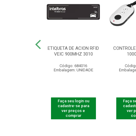
R LEITOR FACIAL
ETIQUETA DE ACION RFID
CONTROLE
5530 F-12
VEIC 900MHZ 3010
100
ódigo: 8230
Código: 684016
Códig
agem: UNIDADE
Embalagem: UNIDADE
Embalag
 seu login ou
Faça seu login ou
Faça se
astre-se para
cadastre-se para
cadast
er preços e
ver preços e
ver 
comprar
comprar
co