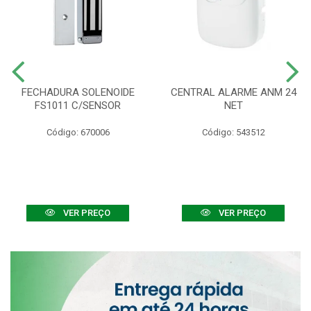
FECHADURA SOLENOIDE
CENTRAL ALARME ANM 24
FS1011 C/SENSOR
NET
Código: 670006
Código: 543512
VER PREÇO
VER PREÇO