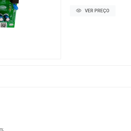
VER PREÇO
m;