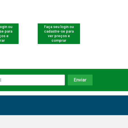
login ou
Faça seu login ou
Faça seu log
se para
cadastre-se para
cadastre-se 
ços e
ver preços e
ver preços
rar
comprar
comprar