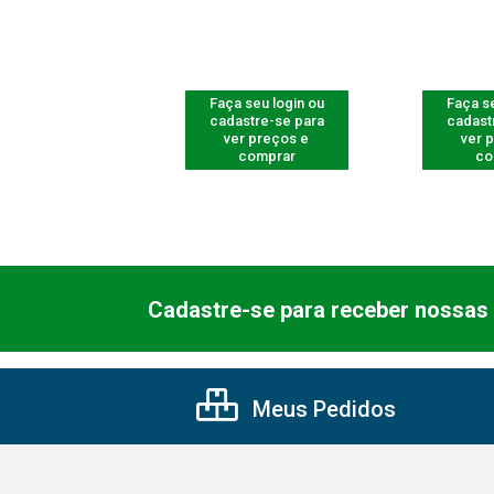
 seu login ou
Faça seu login ou
Faça se
astre-se para
cadastre-se para
cadast
er preços e
ver preços e
ver 
comprar
comprar
co
Cadastre-se para receber nossas 
Meus Pedidos