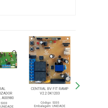
RAL
CENTRAL BV FIT RAMP
CENTRA
IZADOR
V2.2 DK1203
AUTOMATIZADOR
 A00980
Código: 5335
Código: 661
 5333
Embalagem: UNIDADE
Embalagem: U
 UNIDADE