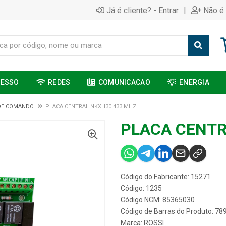
|
Já é cliente? - Entrar
Não é 
CESSO
REDES
COMUNICACAO
ENERGIA
DE COMANDO
PLACA CENTRAL NKXH30 433 MHZ
PLACA CENTR
Código do Fabricante: 15271
Código: 1235
Código NCM: 85365030
Código de Barras do Produto: 7
Marca:
ROSSI