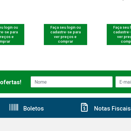
u login ou
Faça seu login ou
Faça seu 
re-se para
cadastre-se para
cadastre-
preços e
ver preços e
ver pre
mprar
comprar
comp
ofertas!
Boletos
Notas Fiscais