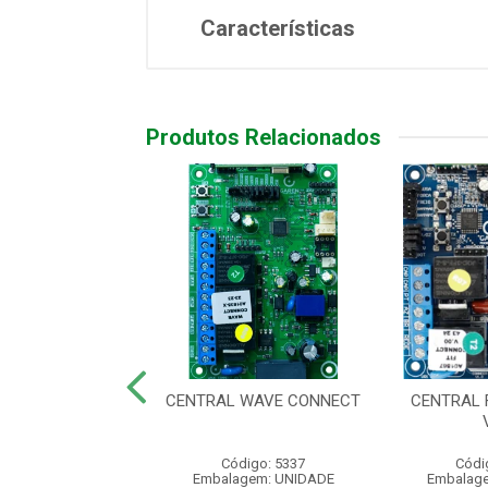
Características
Produtos Relacionados
CENTRAL
CENTRAL WAVE CONNECT
CENTRAL 
IZADOR CP-1000
digo: 661100
Código: 5337
Códi
agem: UNIDADE
Embalagem: UNIDADE
Embalag