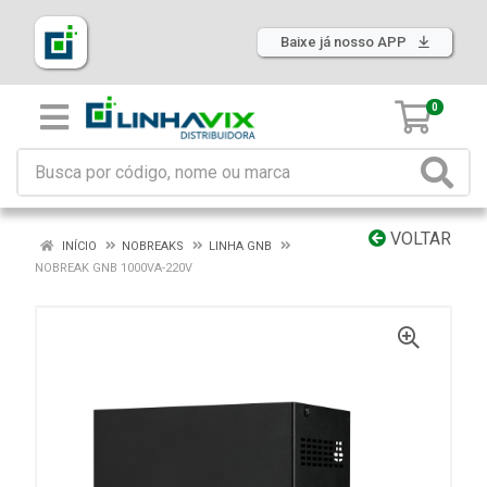
Baixe já nosso APP
0
VOLTAR
INÍCIO
NOBREAKS
LINHA GNB
NOBREAK GNB 1000VA-220V