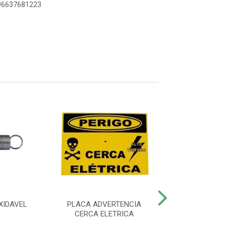
896637681223
XIDAVEL
PLACA ADVERTENCIA
CONTROLE REM
CERCA ELETRICA
4000 SMAR