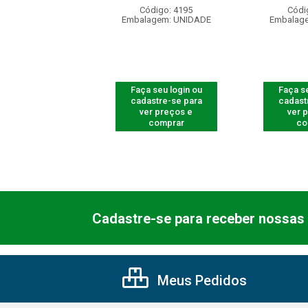
digo: 540005
Código: 4195
Códi
agem: UNIDADE
Embalagem: UNIDADE
Embalag
 seu login ou
Faça seu login ou
Faça se
astre-se para
cadastre-se para
cadast
er preços e
ver preços e
ver 
comprar
comprar
co
Cadastre-se para receber nossas 
Meus Pedidos