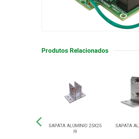
Produtos Relacionados
LE REMOTO XAC
SAPATA ALUMINIO 25X25
SAPATA AL
0 SMART PT
I9