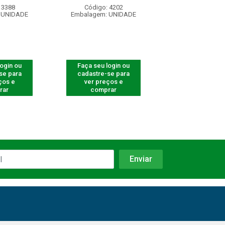
 3388
Código: 4202
Código: 540
 UNIDADE
Embalagem: UNIDADE
Embalagem: U
login ou
Faça seu login ou
Faça seu log
se para
cadastre-se para
cadastre-se 
ços e
ver preços e
ver preços
rar
comprar
comprar