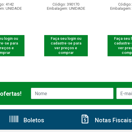
go: 4142
Código: 390170
Código:
em: UNIDADE
Embalagem: UNIDADE
Embalagem:
u login ou
Faça seu login ou
Faça seu 
re-se para
cadastre-se para
cadastre-
preços e
ver preços e
ver pre
mprar
comprar
comp
ofertas!
Boletos
Notas Fiscais