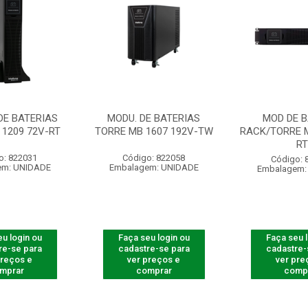
DE BATERIAS
MODU. DE BATERIAS
MOD DE B
 1209 72V-RT
TORRE MB 1607 192V-TW
RACK/TORRE M
RT
o: 822031
Código: 822058
Código: 
em: UNIDADE
Embalagem: UNIDADE
Embalagem:
u login ou
Faça seu login ou
Faça seu 
re-se para
cadastre-se para
cadastre-
preços e
ver preços e
ver pre
mprar
comprar
comp