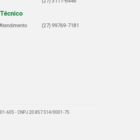
(27) 3111-6446
 Técnico
 Atendimento
(27) 99769-7181
9.901-605 - CNPJ 20.857.514/0001-75