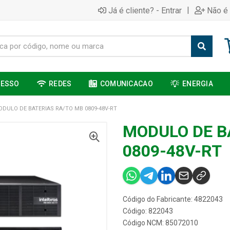
|
Já é cliente? - Entrar
Não é 
CESSO
REDES
COMUNICACAO
ENERGIA
DULO DE BATERIAS RA/TO MB 0809-48V-RT
MODULO DE B
0809-48V-RT
Código do Fabricante: 4822043
Código: 822043
Código NCM: 85072010