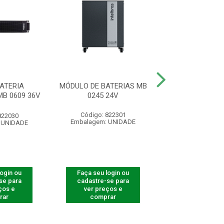
ATERIA
MÓDULO DE BATERIAS MB
MODULO DE BA
B 0609 36V
0245 24V
TORRE MB 1209
Código: 822301
Código: 822
822030
Embalagem: UNIDADE
Embalagem: U
 UNIDADE
login ou
Faça seu login ou
Faça seu log
se para
cadastre-se para
cadastre-se 
ços e
ver preços e
ver preços
rar
comprar
comprar