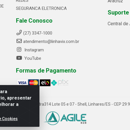
REDES
Aracruz
DE
SEGURANCA ELETRONICA
Suporte
Fale Conosco
Central de
(27) 3347-1000
atendimento@linhavix.com.br
Instagram
YouTube
Formas de Pagamento
para
io, apresentar
elhorar a
ida Alegre, 2521 - Quadra314 Lote 05 e 07 - Shell, Linhares/ES - CEP 2
e Cookies