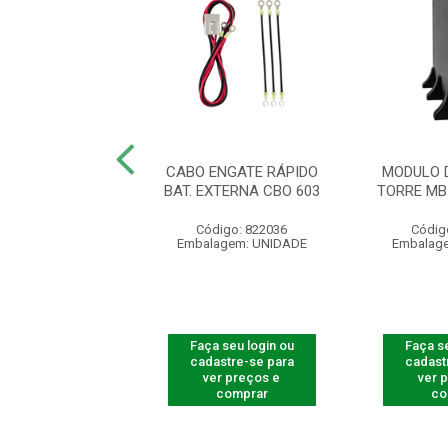
O DE BATERIAS
CABO ENGATE RÁPIDO
MODULO 
MB 1209 72V-TW
BAT. EXTERNA CBO 603
TORRE MB
digo: 822033
Código: 822036
Códig
agem: UNIDADE
Embalagem: UNIDADE
Embalag
 seu login ou
Faça seu login ou
Faça se
astre-se para
cadastre-se para
cadast
er preços e
ver preços e
ver 
comprar
comprar
co