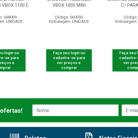
 VBOX 1100 E
VBOX 1000 MINI
C/ PAR
o: 568009
Código: 560050
Código:
em: UNIDADE
Embalagem: UNIDADE
Embalagem:
u login ou
Faça seu login ou
Faça seu 
re-se para
cadastre-se para
cadastre-
preços e
ver preços e
ver pre
mprar
comprar
comp
ofertas!