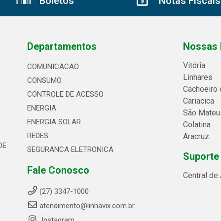
Boletos
Notas Fiscais
Departamentos
Nossas 
Vitória
COMUNICACAO
Linhares
CONSUMO
Cachoeiro 
CONTROLE DE ACESSO
Cariacica
ENERGIA
São Mateu
ENERGIA SOLAR
Colatina
REDES
Aracruz
DE
SEGURANCA ELETRONICA
Suporte
Fale Conosco
Central de
(27) 3347-1000
atendimento@linhavix.com.br
Instagram