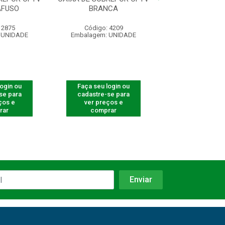
AFUSO
BRANCA
VBOX 1100 
 2875
Código: 4209
Código: 568
 UNIDADE
Embalagem: UNIDADE
Embalagem: U
login ou
Faça seu login ou
Faça seu log
se para
cadastre-se para
cadastre-se 
ços e
ver preços e
ver preços
rar
comprar
comprar