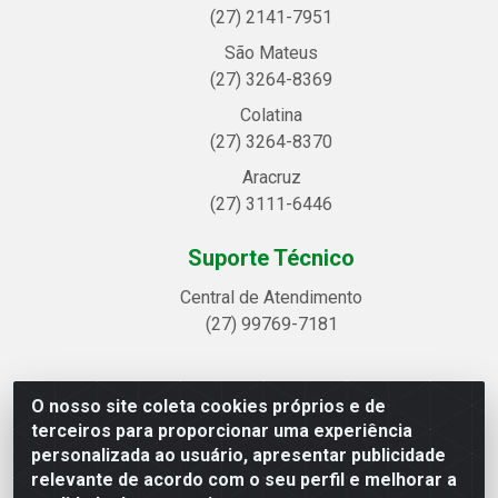
(27) 2141-7951
São Mateus
(27) 3264-8369
Colatina
(27) 3264-8370
Aracruz
(27) 3111-6446
Suporte Técnico
Central de Atendimento
(27) 99769-7181
O nosso site coleta cookies próprios e de
Linhavix Distribuidora LTDA - Avenida Alegre, 2521 -
terceiros para proporcionar uma experiência
Quadra314 Lote 05 e 07 - Shell, Linhares/ES - CEP 29.901-605
personalizada ao usuário, apresentar publicidade
- CNPJ 20.857.514/0001-75
relevante de acordo com o seu perfil e melhorar a