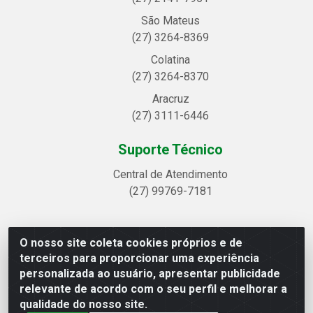
São Mateus
(27) 3264-8369
Colatina
(27) 3264-8370
Aracruz
(27) 3111-6446
Suporte Técnico
Central de Atendimento
(27) 99769-7181
O nosso site coleta cookies próprios e de
Linhavix Distribuidora LTDA - Avenida Alegre, 2521 -
terceiros para proporcionar uma experiência
Quadra314 Lote 05 e 07 - Shell, Linhares/ES - CEP
personalizada ao usuário, apresentar publicidade
29.901-605 - CNPJ 20.857.514/0001-75
relevante de acordo com o seu perfil e melhorar a
qualidade do nosso site.