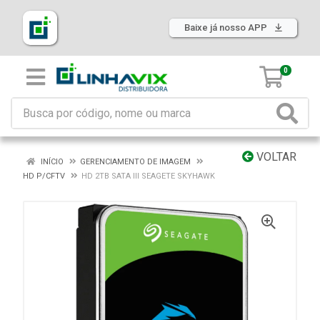
Baixe já nosso APP
0
VOLTAR
INÍCIO
GERENCIAMENTO DE IMAGEM
HD P/CFTV
HD 2TB SATA III SEAGETE SKYHAWK