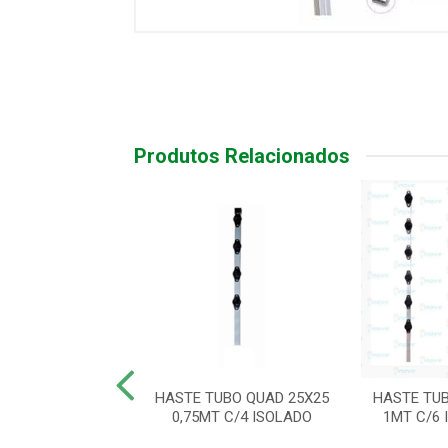
Produtos Relacionados
IND CANTO 1MT
HASTE TUBO QUAD 25X25
HASTE TUB
12 ISOL/GANCHO
0,75MT C/4 ISOLADO
1MT C/6