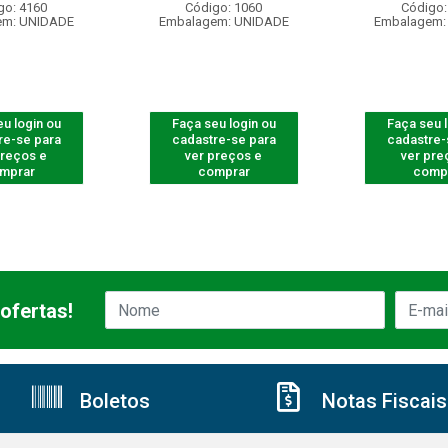
go: 4160
Código: 1060
Código:
em: UNIDADE
Embalagem: UNIDADE
Embalagem:
u login ou
Faça seu login ou
Faça seu 
re-se para
cadastre-se para
cadastre-
preços e
ver preços e
ver pre
mprar
comprar
comp
ofertas!
Boletos
Notas Fiscais