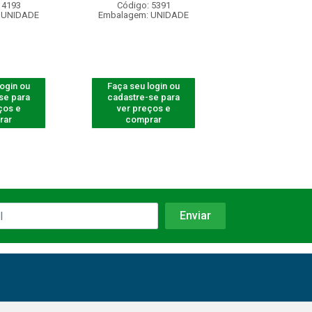
 4193
Código: 5391
Código: 54
 UNIDADE
Embalagem: UNIDADE
Embalagem: U
login ou
Faça seu login ou
Faça seu log
se para
cadastre-se para
cadastre-se 
ços e
ver preços e
ver preços
rar
comprar
comprar