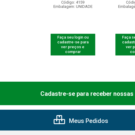
ódigo: 5418
Código: 4159
Códi
agem: UNIDADE
Embalagem: UNIDADE
Embalag
 seu login ou
Faça seu login ou
Faça se
astre-se para
cadastre-se para
cadast
er preços e
ver preços e
ver 
comprar
comprar
co
Cadastre-se para receber nossas 
Meus Pedidos