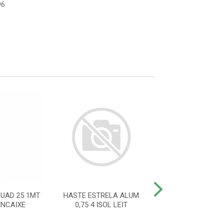
96
UAD 25 1MT
HASTE ESTRELA ALUM
HASTE IND CA
ENCAIXE
0,75 4 ISOL LEIT
25X25 12 ISOL