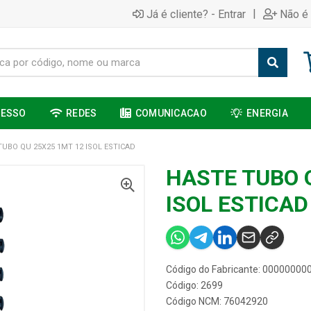
|
Já é cliente? - Entrar
Não é 
CESSO
REDES
COMUNICACAO
ENERGIA
TUBO QU 25X25 1MT 12 ISOL ESTICAD
HASTE TUBO 
ISOL ESTICAD
Código do Fabricante: 0000000
Código: 2699
Código NCM: 76042920