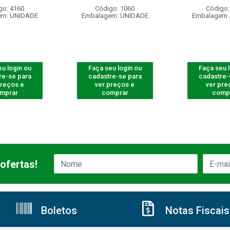
go: 4160
Código: 1060
Código:
em: UNIDADE
Embalagem: UNIDADE
Embalagem:
u login ou
Faça seu login ou
Faça seu 
re-se para
cadastre-se para
cadastre-
preços e
ver preços e
ver pre
mprar
comprar
comp
ofertas!
Boletos
Notas Fiscais