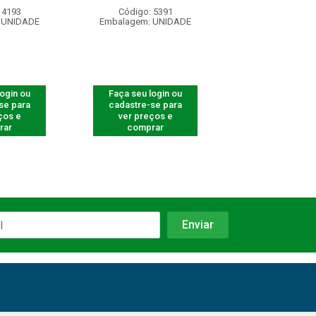
 4193
Código: 5391
Código: 54
 UNIDADE
Embalagem: UNIDADE
Embalagem: U
login ou
Faça seu login ou
Faça seu log
se para
cadastre-se para
cadastre-se 
ços e
ver preços e
ver preços
rar
comprar
comprar