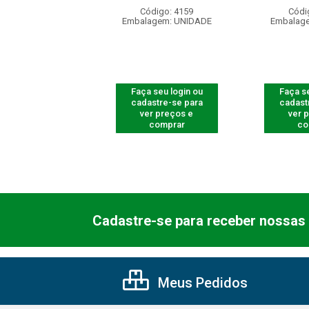
ódigo: 5418
Código: 4159
Códi
agem: UNIDADE
Embalagem: UNIDADE
Embalag
 seu login ou
Faça seu login ou
Faça se
astre-se para
cadastre-se para
cadast
er preços e
ver preços e
ver 
comprar
comprar
co
Cadastre-se para receber nossas 
Meus Pedidos