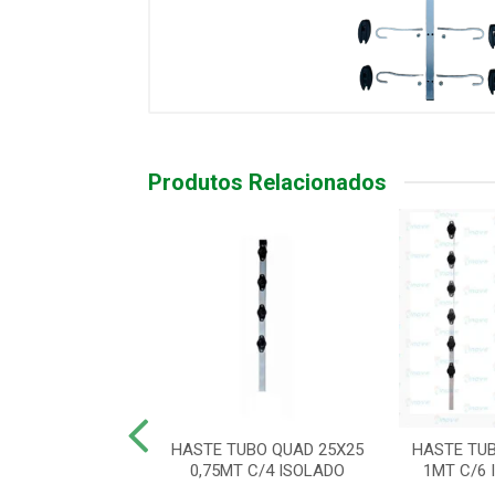
Produtos Relacionados
IND CANTO 1MT
HASTE TUBO QUAD 25X25
HASTE TUB
12 ISOL/GANCHO
0,75MT C/4 ISOLADO
1MT C/6