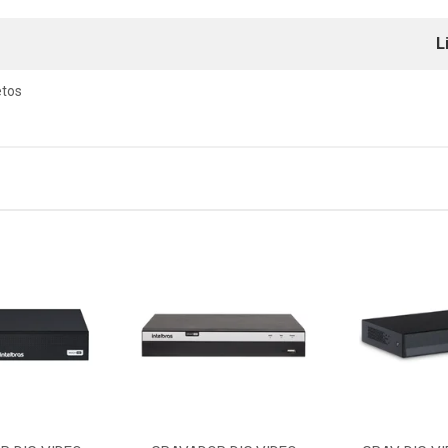
L
etos