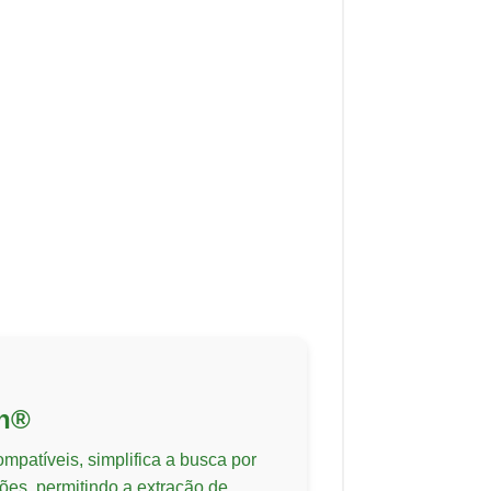
ch®
patíveis, simplifica a busca por
es, permitindo a extração de