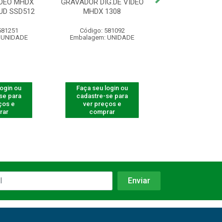
IDEO MHDX
GRAVADOR DIG.DE VIDEO
GRAVADOR DIG
UD SSD512
MHDX 1308
MHDX 111
581251
Código: 581092
Código: 580
 UNIDADE
Embalagem: UNIDADE
Embalagem: U
login ou
Faça seu login ou
Faça seu log
se para
cadastre-se para
cadastre-se 
ços e
ver preços e
ver preços
rar
comprar
comprar