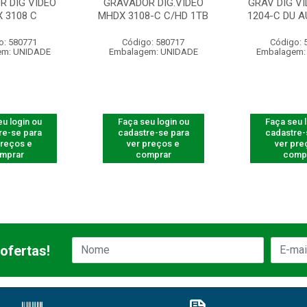
R DIG VIDEO
GRAVADOR DIG.VIDEO
GRAV DIG V
 3108 C
MHDX 3108-C C/HD 1TB
1204-C DU A
o: 580771
Código: 580717
Código: 
em: UNIDADE
Embalagem: UNIDADE
Embalagem:
u login ou
Faça seu login ou
Faça seu 
re-se para
cadastre-se para
cadastre-
preços e
ver preços e
ver pre
mprar
comprar
comp
ofertas!