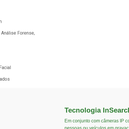
h
 Análise Forense,
Facial
Dados
Tecnologia InSear
Em conjunto com câmeras IP com
pessoas ou veículos em gravaçõ