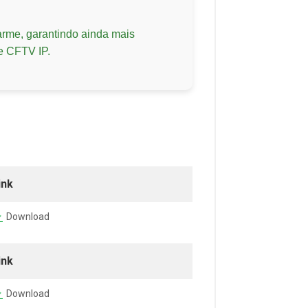
arme, garantindo ainda mais
e CFTV IP.
ink
Download
ink
Download