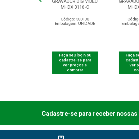
DOR DIG VIDEO
GRAVADOR DIG VIDEO
GRAVADO
DX 1116-C
MHDX 3116-C
MHDX
digo: 580776
Código: 580130
Códig
agem: UNIDADE
Embalagem: UNIDADE
Embalag
 seu login ou
Faça seu login ou
Faça se
astre-se para
cadastre-se para
cadast
er preços e
ver preços e
ver 
comprar
comprar
co
Cadastre-se para receber nossas 