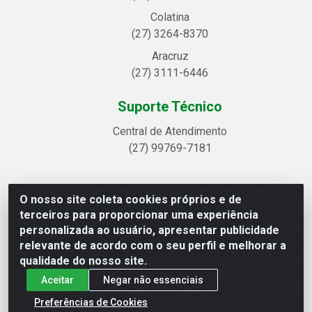
Colatina
(27) 3264-8370
Aracruz
(27) 3111-6446
Suporte Técnico
Central de Atendimento
(27) 99769-7181
O nosso site coleta cookies próprios e de
Linhavix Distribuidora LTDA - Avenida Alegre, 2521 -
terceiros para proporcionar uma experiência
Quadra314 Lote 05 e 07 - Shell, Linhares/ES - CEP
personalizada ao usuário, apresentar publicidade
29.901-605 - CNPJ 20.857.514/0001-75
relevante de acordo com o seu perfil e melhorar a
qualidade do nosso site.
Aceitar
Negar não essenciais
Preferências de Cookies