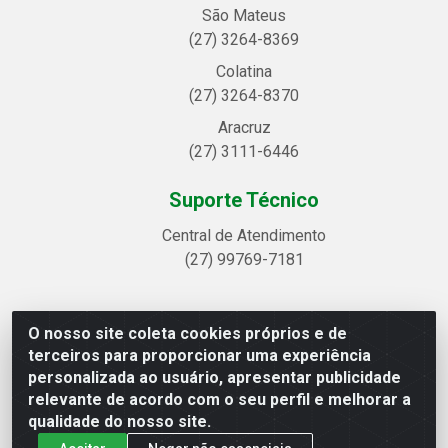
São Mateus
(27) 3264-8369
Colatina
(27) 3264-8370
Aracruz
(27) 3111-6446
Suporte Técnico
Central de Atendimento
(27) 99769-7181
O nosso site coleta cookies próprios e de
Linhavix Distribuidora LTDA - Avenida Alegre, 2521 -
terceiros para proporcionar uma experiência
Quadra314 Lote 05 e 07 - Shell, Linhares/ES - CEP
personalizada ao usuário, apresentar publicidade
29.901-605 - CNPJ 20.857.514/0001-75
relevante de acordo com o seu perfil e melhorar a
qualidade do nosso site.