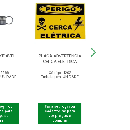
XIDAVEL
PLACA ADVERTENCIA
CONTROLE REM
CERCA ELETRICA
4000 SMAR
 3388
Código: 4202
Código: 540
 UNIDADE
Embalagem: UNIDADE
Embalagem: U
login ou
Faça seu login ou
Faça seu log
se para
cadastre-se para
cadastre-se 
ços e
ver preços e
ver preços
rar
comprar
comprar