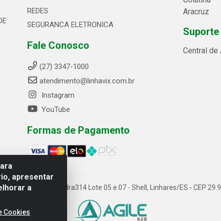
REDES
Aracruz
DE
SEGURANCA ELETRONICA
Suporte
Fale Conosco
Central de
(27) 3347-1000
atendimento@linhavix.com.br
Instagram
YouTube
Formas de Pagamento
para
io, apresentar
elhorar a
ida Alegre, 2521 - Quadra314 Lote 05 e 07 - Shell, Linhares/ES - CEP 2
e Cookies