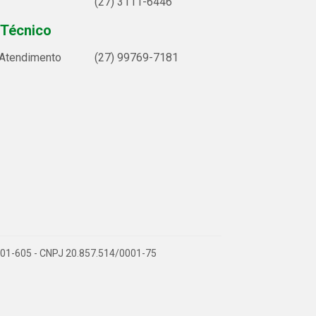
(27) 3111-6446
 Técnico
 Atendimento
(27) 99769-7181
9.901-605 - CNPJ 20.857.514/0001-75