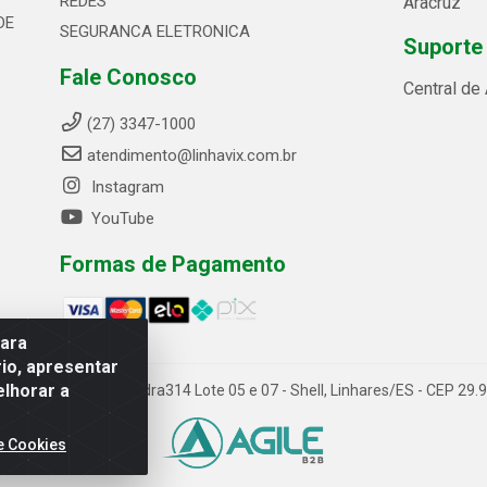
REDES
Aracruz
DE
SEGURANCA ELETRONICA
Suporte
Fale Conosco
Central de
(27) 3347-1000
atendimento@linhavix.com.br
Instagram
YouTube
Formas de Pagamento
para
io, apresentar
elhorar a
ida Alegre, 2521 - Quadra314 Lote 05 e 07 - Shell, Linhares/ES - CEP 2
e Cookies