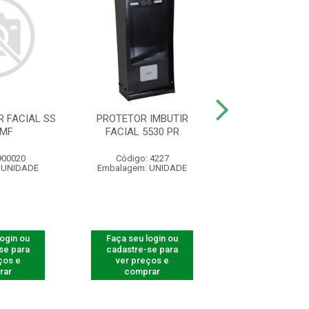
 FACIAL SS
PROTETOR IMBUTIR
PROTETOR LEITO
 MF
FACIAL 5530 PR
5530 F-1
900020
Código: 4227
Código: 82
 UNIDADE
Embalagem: UNIDADE
Embalagem: U
login ou
Faça seu login ou
Faça seu log
se para
cadastre-se para
cadastre-se 
ços e
ver preços e
ver preços
rar
comprar
comprar