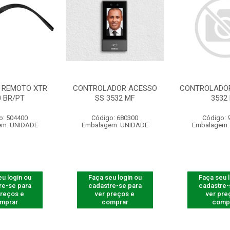
 REMOTO XTR
CONTROLADOR ACESSO
CONTROLADOR
0 BR/PT
SS 3532 MF
3532
o: 504400
Código: 680300
Código: 
em: UNIDADE
Embalagem: UNIDADE
Embalagem:
u login ou
Faça seu login ou
Faça seu 
re-se para
cadastre-se para
cadastre-
preços e
ver preços e
ver pre
mprar
comprar
comp