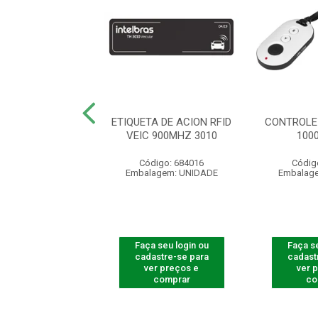
R LEITOR FACIAL
ETIQUETA DE ACION RFID
CONTROLE
5530 F-12
VEIC 900MHZ 3010
100
ódigo: 8230
Código: 684016
Códig
agem: UNIDADE
Embalagem: UNIDADE
Embalag
 seu login ou
Faça seu login ou
Faça se
astre-se para
cadastre-se para
cadast
er preços e
ver preços e
ver 
comprar
comprar
co