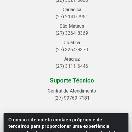
(28) 3521-5000
Cariacica
(27) 2141-7951
São Mateus
(27) 3264-8369
Colatina
(27) 3264-8370
Aracruz
(27) 3111-6446
Suporte Técnico
Central de Atendimento
(27) 99769-7181
O nosso site coleta cookies próprios e de
Linhavix Distribuidora LTDA - Avenida Alegre, 2521 -
terceiros para proporcionar uma experiência
Quadra314 Lote 05 e 07 - Shell, Linhares/ES - CEP