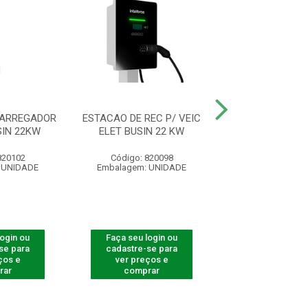
CARREGADOR
ESTACAO DE REC P/ VEIC
ESTACAO REC V
SIN 22KW
ELET BUSIN 22 KW
CITY 7,4 K
820102
Código: 820098
Código: 900
 UNIDADE
Embalagem: UNIDADE
Embalagem: U
login ou
Faça seu login ou
Faça seu log
se para
cadastre-se para
cadastre-se 
ços e
ver preços e
ver preços
rar
comprar
comprar