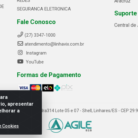
REDES
Aracruz
DE
SEGURANCA ELETRONICA
Suporte
Fale Conosco
Central de
(27) 3347-1000
atendimento@linhavix.com.br
Instagram
YouTube
Formas de Pagamento
para
io, apresentar
elhorar a
ida Alegre, 2521 - Quadra314 Lote 05 e 07 - Shell, Linhares/ES - CEP 2
e Cookies