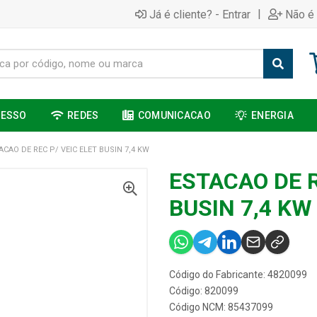
|
Já é cliente? - Entrar
Não é 
CESSO
REDES
COMUNICACAO
ENERGIA
ACAO DE REC P/ VEIC ELET BUSIN 7,4 KW
ESTACAO DE R
BUSIN 7,4 KW
Código do Fabricante: 4820099
Código: 820099
Código NCM: 85437099