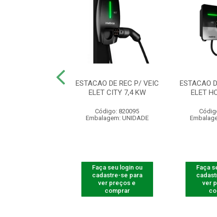
 REC VEIC ELET
ESTACAO DE REC P/ VEIC
ESTACAO D
 7,4 KW-REM
ELET CITY 7,4 KW
ELET H
digo: 900527
Código: 820095
Códig
agem: UNIDADE
Embalagem: UNIDADE
Embalag
 seu login ou
Faça seu login ou
Faça se
astre-se para
cadastre-se para
cadast
er preços e
ver preços e
ver 
comprar
comprar
co