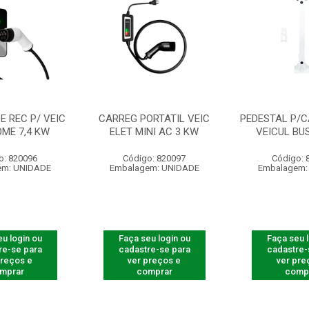
E REC P/ VEIC
CARREG PORTATIL VEIC
PEDESTAL P/
OME 7,4 KW
ELET MINI AC 3 KW
VEICUL BU
o: 820096
Código: 820097
Código: 
em: UNIDADE
Embalagem: UNIDADE
Embalagem:
u login ou
Faça seu login ou
Faça seu 
re-se para
cadastre-se para
cadastre-
preços e
ver preços e
ver pre
mprar
comprar
comp